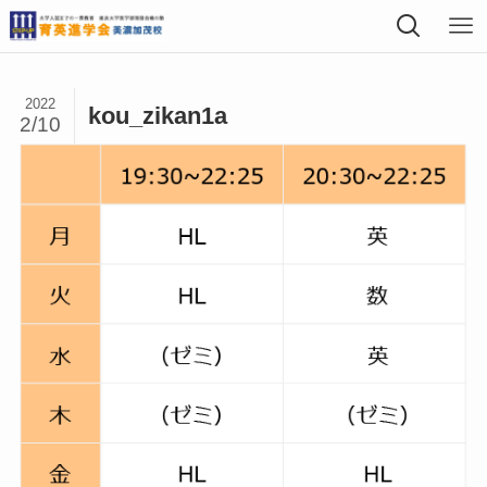
2022
kou_zikan1a
2/10