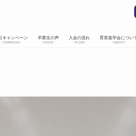
引キャンペーン
卒業生の声
入会の流れ
育英進学会につい
~CAMPAIGN~
~VOICE~
~FLOW~
~ABOUT~