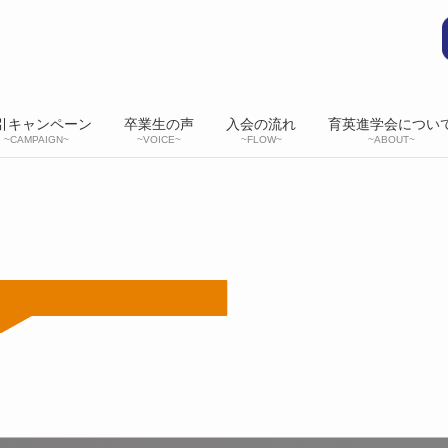
引キャンペーン
卒業生の声
入会の流れ
育英進学会につい
~CAMPAIGN~
~VOICE~
~FLOW~
~ABOUT~